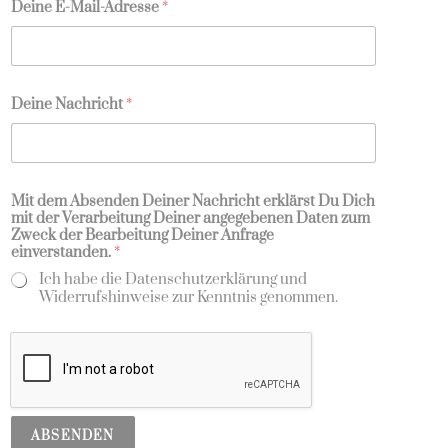
Deine E-Mail-Adresse
*
Deine Nachricht
*
m
Mit dem Absenden Deiner Nachricht erklärst Du Dich
i
mit der Verarbeitung Deiner angegebenen Daten zum
t
Zweck der Bearbeitung Deiner Anfrage
M
einverstanden.
*
i
t
Ich habe die Datenschutzerklärung und
a
Widerrufshinweise zur Kenntnis genommen.
n
g
e
g
e
b
e
n
ABSENDEN
e