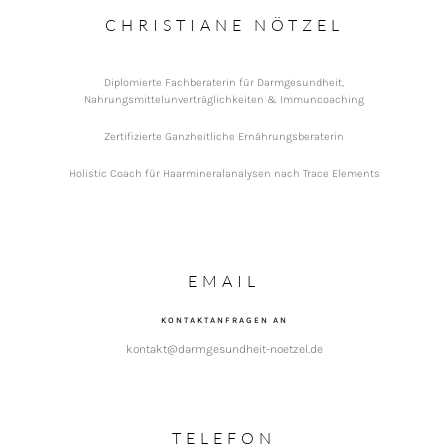
CHRISTIANE NÖTZEL
Diplomierte Fachberaterin für Darmgesundheit,
Nahrungsmittelunverträglichkeiten & Immuncoaching
Zertifizierte Ganzheitliche Ernährungsberaterin
Holistic Coach für Haarmineralanalysen nach Trace Elements
EMAIL
KONTAKTANFRAGEN AN
kontakt@darmgesundheit-noetzel.de
TELEFON